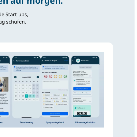
ten auf morgen.
e Start-ups,
ag schufen.