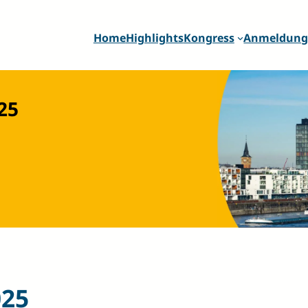
Home
Highlights
Kongress
Anmeldun
25
025