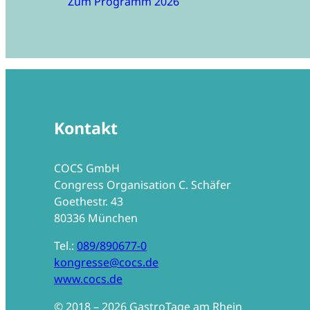
Zum Programm 2026
Kontakt
COCS GmbH
Congress Organisation C. Schäfer
Goethestr. 43
80336 München
Tel.:
089/890677-0
kongresse@cocs.de
www.cocs.de
© 2018 –
202
6 GastroTage am Rhein