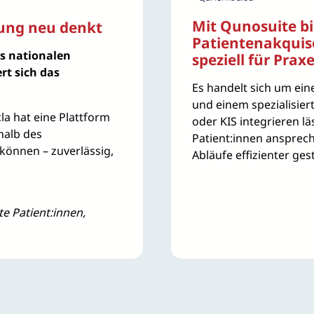
Mit Qunosuite bi
ung neu denkt
Patientenakquis
es nationalen
speziell für Prax
rt sich das
Es handelt sich um ei
und einem spezialisier
a hat eine Plattform
oder KIS integrieren l
halb des
Patient:innen ansprech
können – zuverlässig,
Abläufe effizienter ges
e Patient:innen,